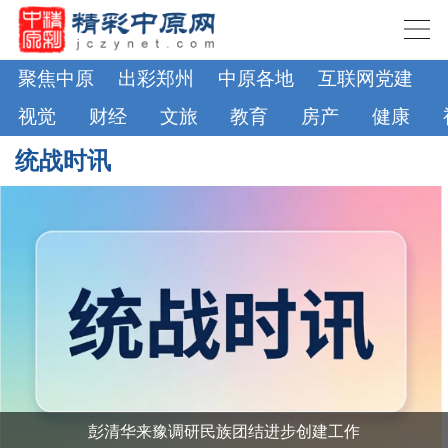
聚焦中原
出彩郑州
中原各地
互联网党建
视觉
财经
文旅
教育
房产
健康
统战时讯
彭清华来豫调研民族团结进步创建工作