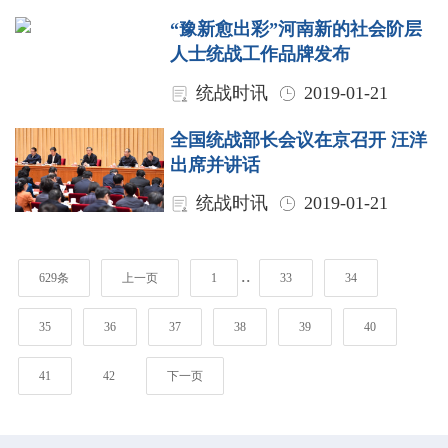
“豫新愈出彩”河南新的社会阶层
人士统战工作品牌发布
统战时讯
2019-01-21
全国统战部长会议在京召开 汪洋
出席并讲话
统战时讯
2019-01-21
..
629条
上一页
1
33
34
35
36
37
38
39
40
41
42
下一页