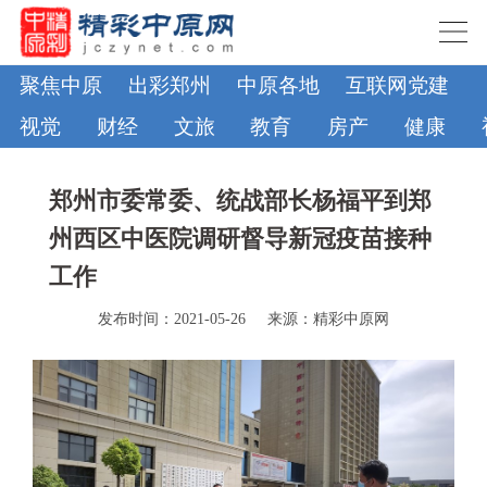
聚焦中原
出彩郑州
中原各地
互联网党建
视觉
财经
文旅
教育
房产
健康
郑州市委常委、统战部长杨福平到郑
州西区中医院调研督导新冠疫苗接种
工作
发布时间：2021-05-26
来源：精彩中原网